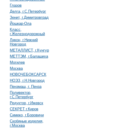
Глазов
Делга, г.С.Петербург
Зенит, г.Димитровград
Йошкар-Ола
Класс,
г.Железнодорожный
Ликон, г.Нижний
Новгород
МЕТАЛЛИСТ, г.Кунгур
МЕТТЭМ, г.Балашиха
Могилев
Москва
НОВОЧЕБОКСАРСК
НОЭЗ, г.Н.Новгород
Пензмаш, г. Пенза
Поливектор,
г.С.Петербург
Редуктор, г.Ижевск
СЕКРЕТ г.Киров
Симеко, г.Боровичи
Скобяные изделия,
г.Москва