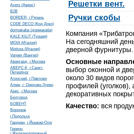
Решетки вент.
Avers (Аверс)
B2B
Ручки скобы
BORDER, г.Рязань
CODE DECO (Код Дэко)
dormakaba (дормакаба)
Компания «Трибатрон
KALE KILIT (Турция)
На сегодняшний день
MOIA (Италия)
дверной фурнитуры.
Mottura (Италия)
Vanger (Вангер)
Основные направл
Авангард, г.Москва
АВЕРС-К, г.Санкт-
выбор оконной и дв
Петербург
около 30 видов поро
Агроснаб, г.Павлово
профилей (уголков), 
Алми, г. Орехово-Зуево
Арес, г.Москва
декоративных покры
Белгород
БОВЕНТ
Качество:
вся проду
Воронеж
г.Подольск
Гардиан, г.Йошкар-Ола
Герион,
г.Железнодорожный