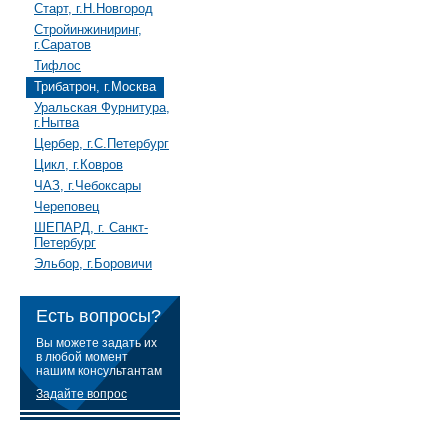
Старт, г.Н.Новгород
Стройинжиниринг,
г.Саратов
Тифлос
Трибатрон, г.Москва
Уральская Фурнитура,
г.Нытва
Цербер, г.С.Петербург
Цикл, г.Ковров
ЧАЗ, г.Чебоксары
Череповец
ШЕПАРД, г. Санкт-
Петербург
Эльбор, г.Боровичи
Есть вопросы?
Вы можете задать их
в любой момент
нашим консультантам
Задайте вопрос