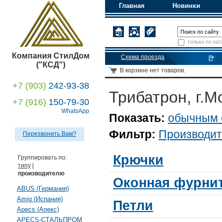
Главная
Новинки
только по кат
Компания СтилДом
Схема проезда
("КСД")
В корзине
нет товаров.
+7 (903)
242-93-38
Трибатрон, г.М
+7 (916)
150-79-30
WhatsApp
Показать:
обычным 
Фильтр:
Производит
Перезвонить Вам?
Крючки
Группировать по:
типу
|
производителю
Оконная фурни
ABUS (Германия)
Amig (Испания)
Петли
Apecs (Апекс)
APECS-СТАЛЬПРОМ