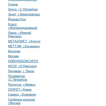
Глазов
Делга, г.С.Петербург
Зенит, г.Димитровград
Йошкар-Ола
Класс,
г.Железнодорожный
Ликон, г.Нижний
Новгород
МЕТАЛЛИСТ, г.Кунгур
МЕТТЭМ, г.Балашиха
Могилев
Москва
НОВОЧЕБОКСАРСК
НОЭЗ, г.Н.Новгород
Пензмаш, г. Пенза
Поливектор,
г.С.Петербург
Редуктор, г.Ижевск
СЕКРЕТ г.Киров
Симеко, г.Боровичи
Скобяные изделия,
г.Москва