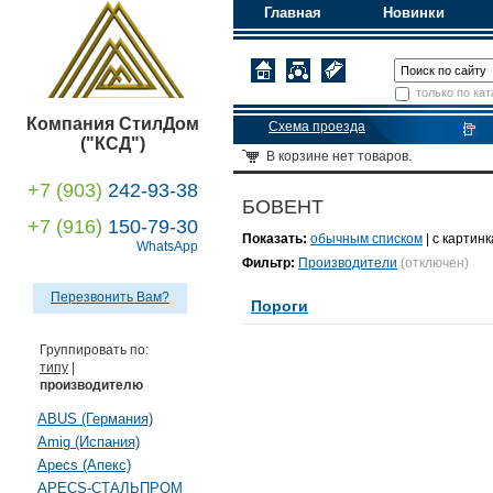
Главная
Новинки
только по кат
Компания СтилДом
Схема проезда
("КСД")
В корзине
нет товаров.
+7 (903)
242-93-38
БОВЕНТ
+7 (916)
150-79-30
Показать:
обычным списком
| с картин
WhatsApp
Фильтр:
Производители
(отключен)
Перезвонить Вам?
Пороги
Группировать по:
типу
|
производителю
ABUS (Германия)
Amig (Испания)
Apecs (Апекс)
APECS-СТАЛЬПРОМ