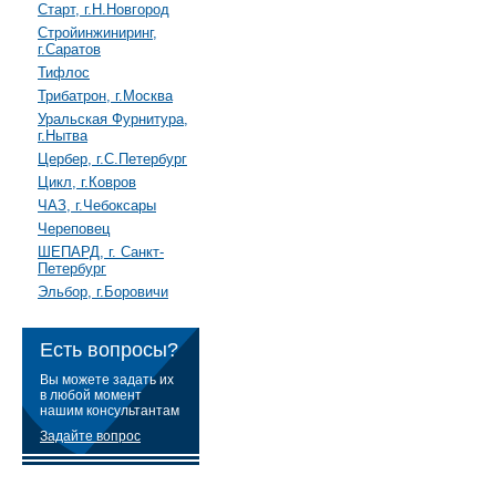
Старт, г.Н.Новгород
Стройинжиниринг,
г.Саратов
Тифлос
Трибатрон, г.Москва
Уральская Фурнитура,
г.Нытва
Цербер, г.С.Петербург
Цикл, г.Ковров
ЧАЗ, г.Чебоксары
Череповец
ШЕПАРД, г. Санкт-
Петербург
Эльбор, г.Боровичи
Есть вопросы?
Вы можете задать их
в любой момент
нашим консультантам
Задайте вопрос