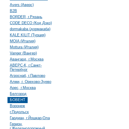
Avers (Аверс)
B2B
BORDER, г.Рязань
CODE DECO (Код Дэко)
dormakaba (дормакаба)
KALE KILIT (Турция)
MOIA (Италия)
Mottura (Италия)
Vanger (Вангер)
Авангард, г.Москва
АВЕРС-К, г.Санкт-
Петербург
Агроснаб, г.Павлово
Алми, г. Орехово-Зуево
Арес, г.Москва
Белгород
БОВЕНТ
Воронеж
г.Подольск
Гардиан, г.Йошкар-Ола
Герион,
г.Железнодорожный