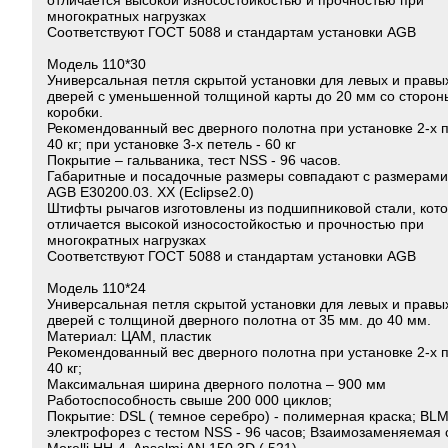
отличается высокой износостойкостью и прочностью при
многократных нагрузках
Соответствуют ГОСТ 5088 и стандартам установки AGB
Модель 110*30
Универсальная петля скрытой установки для левых и правы
дверей с уменьшенной толщиной карты до 20 мм со сторон
коробки.
Рекомендованный вес дверного полотна при установке 2-х п
40 кг; при установке 3-х петель - 60 кг
Покрытие – гальваника, тест NSS - 96 часов.
Габаритные и посадочные размеры совпадают с размерами
AGB E30200.03. ХХ (Eclipse2.0)
Штифты рычагов изготовлены из подшипниковой стали, кот
отличается высокой износостойкостью и прочностью при
многократных нагрузках
Соответствуют ГОСТ 5088 и стандартам установки AGB
Модель 110*24
Универсальная петля скрытой установки для левых и правы
дверей с толщиной дверного полотна от 35 мм. до 40 мм.
Материал: ЦАМ, пластик
Рекомендованный вес дверного полотна при установке 2-х п
40 кг;
Максимальная ширина дверного полотна – 900 мм
Работоспособность свыше 200 000 циклов;
Покрытие: DSL ( темное серебро) - полимерная краска; BLM
электрофорез с тестом NSS - 96 часов; Взаимозаменяемая 