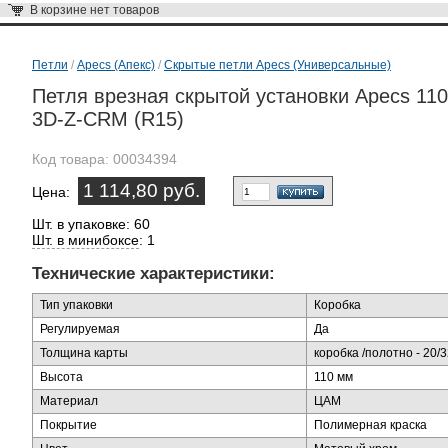
В корзине
нет товаров
Петли
/
Apecs (Апекс)
/
Скрытые петли Apecs (Универсальные)
Петля врезная скрытой установки Apecs 110
3D-Z-CRM (R15)
Код товара:
00034394
1 114,80 руб.
Цена:
Шт. в упаковке: 60
Шт. в минибоксе
: 1
Технические характеристики:
Тип упаковки
Коробка
Регулируемая
Да
Толщина карты
коробка /полотно - 20/
Высота
110 мм
Материал
ЦАМ
Покрытие
Полимерная краска