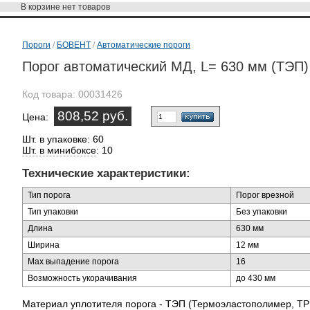
В корзине
нет товаров
Пороги
/
БОВЕНТ
/
Автоматические пороги
Порог автоматический МД, L= 630 мм (ТЭП)
Код товара:
00031426
808,52 руб.
Цена:
Шт. в упаковке: 60
Шт. в минибоксе
: 10
Технические характеристики:
Тип порога
Порог врезной
Тип упаковки
Без упаковки
Длина
630 мм
Ширина
12 мм
Max выпадение порога
16
Возможность укорачивания
до 430 мм
Материал уплотителя порога - ТЭП (Термоэластополимер, TP