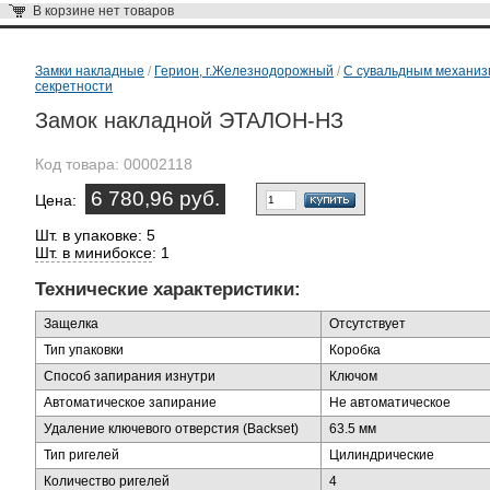
В корзине
нет товаров
Замки накладные
/
Герион, г.Железнодорожный
/
С сувальдным механи
секретности
Замок накладной ЭТАЛОН-НЗ
Код товара:
00002118
6 780,96 руб.
Цена:
Шт. в упаковке: 5
Шт. в минибоксе
: 1
Технические характеристики:
Защелка
Отсутствует
Тип упаковки
Коробка
Способ запирания изнутри
Ключом
Автоматическое запирание
Не автоматическое
Удаление ключевого отверстия (Backset)
63.5 мм
Тип ригелей
Цилиндрические
Количество ригелей
4