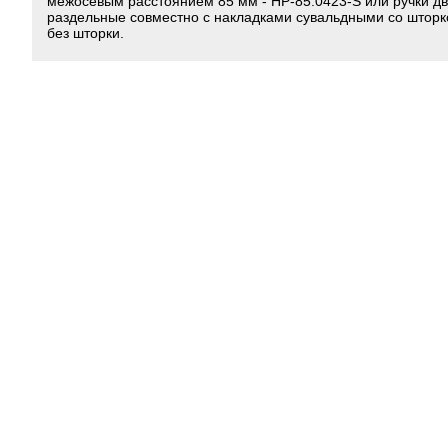
межосевым расстоянием 85 мм - HP-85.0423-S или ручки д
раздельные совместно с накладками сувальдными со шторк
без шторки.