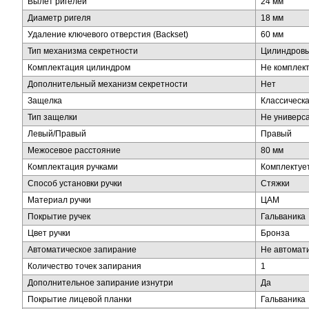
Вылет ригелей
24 мм
Диаметр ригеля
18 мм
Удаление ключевого отверстия (Backset)
60 мм
Тип механизма секретности
Цилиндров
Комплектация цилиндром
Не комплек
Дополнительный механизм секретности
Нет
Защелка
Классическ
Тип защелки
Не универс
Левый/Правый
Правый
Межосевое расстояние
80 мм
Комплектация ручками
Комплектуе
Способ установки ручки
Стяжки
Материал ручки
ЦАМ
Покрытие ручек
Гальваника
Цвет ручки
Бронза
Автоматическое запирание
Не автомат
Количество точек запирания
1
Дополнительное запирание изнутри
Да
Покрытие лицевой планки
Гальваника