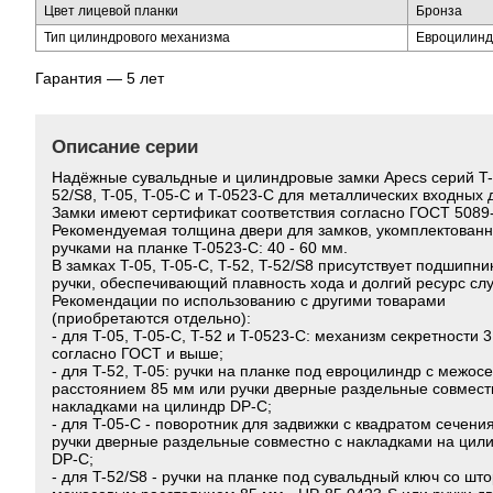
Цвет лицевой планки
Бронза
Тип цилиндрового механизма
Евроцилинд
Гарантия — 5 лет
Описание серии
Надёжные сувальдные и цилиндровые замки Apecs серий T-
52/S8, T-05, T-05-C и T-0523-C для металлических входных 
Замки имеют сертификат соответствия согласно ГОСТ 5089
Рекомендуемая толщина двери для замков, укомплектован
ручками на планке T-0523-C: 40 - 60 мм.
В замках T-05, T-05-C, T-52, T-52/S8 присутствует подшипник
ручки, обеспечивающий плавность хода и долгий ресурс сл
Рекомендации по использованию с другими товарами
(приобретаются отдельно):
- для T-05, T-05-C, T-52 и T-0523-C: механизм секретности 3
согласно ГОСТ и выше;
- для T-52, T-05: ручки на планке под евроцилиндр с межос
расстоянием 85 мм или ручки дверные раздельные совмест
накладками на цилиндр DP-C;
- для T-05-C - поворотник для задвижки с квадратом сечени
ручки дверные раздельные совместно с накладками на цил
DP-C;
- для T-52/S8 - ручки на планке под сувальдный ключ co што