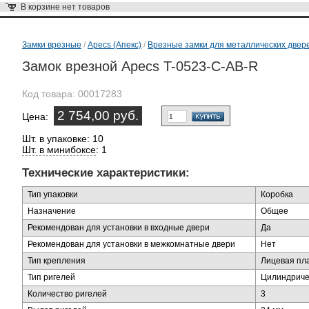
В корзине
нет товаров
Замки врезные
/
Apecs (Апекс)
/
Врезные замки для металлических двер
Замок врезной Apecs T-0523-C-AB-R
Код товара:
00017283
2 754,00 руб.
Цена:
Шт. в упаковке: 10
Шт. в минибоксе
: 1
Технические характеристики:
Тип упаковки
Коробка
Назначение
Общее
Рекомендован для установки в входные двери
Да
Рекомендован для установки в межкомнатные двери
Нет
Тип крепления
Лицевая пл
Тип ригелей
Цилиндриче
Количество ригелей
3