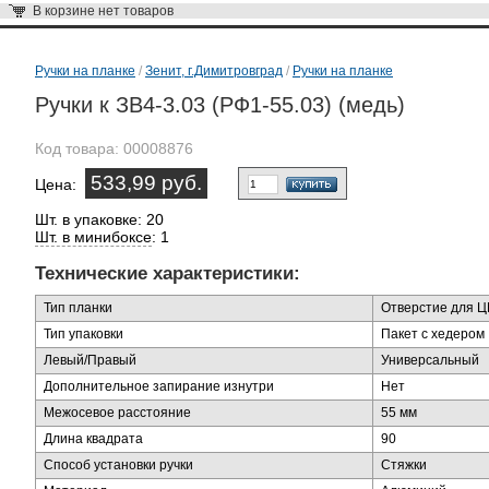
В корзине
нет товаров
Ручки на планке
/
Зенит, г.Димитровград
/
Ручки на планке
Ручки к ЗВ4-3.03 (РФ1-55.03) (медь)
Код товара:
00008876
533,99 руб.
Цена:
Шт. в упаковке: 20
Шт. в минибоксе
: 1
Технические характеристики:
Тип планки
Отверстие для 
Тип упаковки
Пакет с хедером
Левый/Правый
Универсальный
Дополнительное запирание изнутри
Нет
Межосевое расстояние
55 мм
Длина квадрата
90
Способ установки ручки
Стяжки