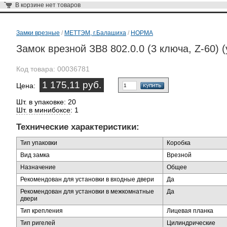
В корзине
нет товаров
Замки врезные
/
МЕТТЭМ, г.Балашиха
/
НОРМА
Замок врезной ЗВ8 802.0.0 (3 ключа, Z-60) (
Код товара:
00036781
1 175,11 руб.
Цена:
Шт. в упаковке: 20
Шт. в минибоксе
: 1
Технические характеристики:
Тип упаковки
Коробка
Вид замка
Врезной
Назначение
Общее
Рекомендован для установки в входные двери
Да
Рекомендован для установки в межкомнатные
Да
двери
Тип крепления
Лицевая планка
Тип ригелей
Цилиндрические