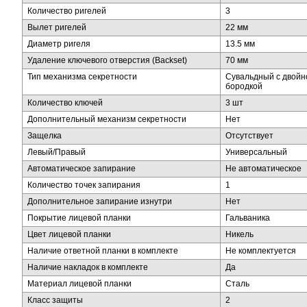
Количество ригелей
3
Вылет ригелей
22 мм
Диаметр ригеля
13.5 мм
Удаление ключевого отверстия (Backset)
70 мм
Тип механизма секретности
Сувальдный с двойн
бородкой
Количество ключей
3 шт
Дополнительный механизм секретности
Нет
Защелка
Отсутствует
Левый/Правый
Универсальный
Автоматическое запирание
Не автоматическое
Количество точек запирания
1
Дополнительное запирание изнутри
Нет
Покрытие лицевой планки
Гальваника
Цвет лицевой планки
Никель
Наличие ответной планки в комплекте
Не комплектуется
Наличие накладок в комплекте
Да
Материал лицевой планки
Сталь
Класс защиты
2