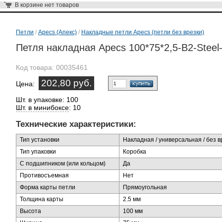
В корзине
нет товаров
Петли
/
Apecs (Апекс)
/
Накладные петли Apecs (петли без врезки)
Петля накладная Apecs 100*75*2,5-B2-Stee
Код товара:
00035461
202,80 руб.
Цена:
Шт. в упаковке: 100
Шт. в минибоксе
: 10
Технические характеристики:
Тип установки
Накладная / универсальная / без в
Тип упаковки
Коробка
С подшипником (или кольцом)
Да
Противосъемная
Нет
Форма карты петли
Прямоугольная
Толщина карты
2.5 мм
Высота
100 мм