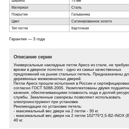
Ширина
75 мм
Материал
Сталь
Покрытие
Гальваника
Цвет
Сатинированное золото
Тип петли
Карточная
Гарантия — 3 года
Описание серии
Универсальные накладные петли Apecs из стали, не требу
врезки в дверное полотно - одно из самых качественных
предложений на рынке стальных петель. Предназначены дл
деревянных межкомнатных дверей.
Петли Apecs прошли испытания в России и сертифицирова
согласно ГОСТ 5088-2005. Укомплектованы двумя подшипн
качения, обеспечивающими плавность хода и долгий ресур
службы. Закаленные саморезы позволяют использовать
электроинструмент при установке.
Рекомендации по установке петель:
- максимальный вес двери на 2 петли - 30 кг.
- максимальный вес двери на 2 петли 102*75*2,5-B2-INOX (B
40 кг.