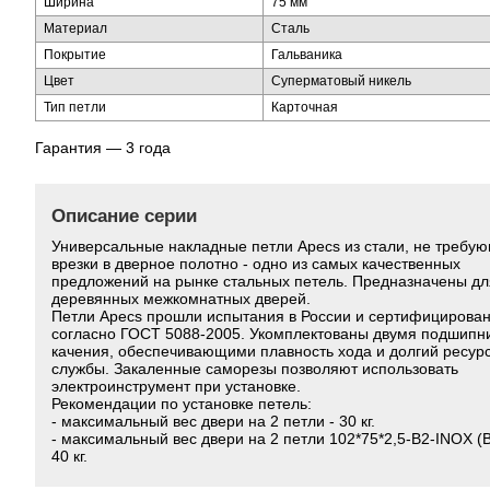
Ширина
75 мм
Материал
Сталь
Покрытие
Гальваника
Цвет
Суперматовый никель
Тип петли
Карточная
Гарантия — 3 года
Описание серии
Универсальные накладные петли Apecs из стали, не требу
врезки в дверное полотно - одно из самых качественных
предложений на рынке стальных петель. Предназначены дл
деревянных межкомнатных дверей.
Петли Apecs прошли испытания в России и сертифицирова
согласно ГОСТ 5088-2005. Укомплектованы двумя подшипн
качения, обеспечивающими плавность хода и долгий ресур
службы. Закаленные саморезы позволяют использовать
электроинструмент при установке.
Рекомендации по установке петель:
- максимальный вес двери на 2 петли - 30 кг.
- максимальный вес двери на 2 петли 102*75*2,5-B2-INOX (B
40 кг.