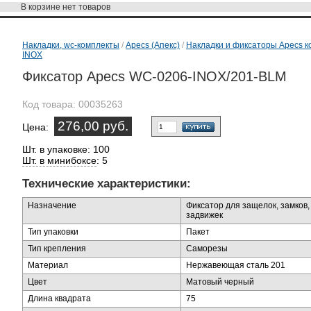
В корзине
нет товаров
Накладки, wc-комплекты
/
Apecs (Апекс)
/
Накладки и фиксаторы Apecs к
INOX
Фиксатор Apecs WC-0206-INOX/201-BLM
Код товара:
00035263
276,00 руб.
Цена:
Шт. в упаковке: 100
Шт. в минибоксе
: 5
Технические характеристики:
Назначение
Фиксатор для защелок, замков,
задвижек
Тип упаковки
Пакет
Тип крепления
Саморезы
Материал
Нержавеющая сталь 201
Цвет
Матовый черный
Длина квадрата
75