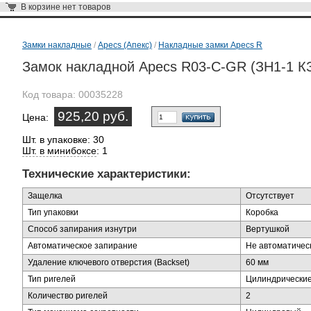
В корзине
нет товаров
Замки накладные
/
Apecs (Апекс)
/
Накладные замки Apecs R
Замок накладной Apecs R03-C-GR (ЗН1-1 К
Код товара:
00035228
925,20 руб.
Цена:
Шт. в упаковке: 30
Шт. в минибоксе
: 1
Технические характеристики:
Защелка
Отсутствует
Тип упаковки
Коробка
Способ запирания изнутри
Вертушкой
Автоматическое запирание
Не автоматичес
Удаление ключевого отверстия (Backset)
60 мм
Тип ригелей
Цилиндрически
Количество ригелей
2