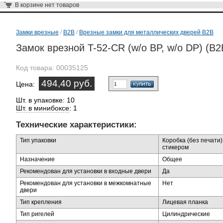
В корзине
нет товаров
Замки врезные
/
B2B
/
Врезные замки для металлических дверей B2B
Замок врезной T-52-CR (w/o BP, w/o DP) (B2
Код товара:
00035125
494,40 руб.
Цена:
Шт. в упаковке: 10
Шт. в минибоксе
: 1
Технические характеристики:
Тип упаковки
Коробка (без печати)
стикером
Назначение
Общее
Рекомендован для установки в входные двери
Да
Рекомендован для установки в межкомнатные
Нет
двери
Тип крепления
Лицевая планка
Тип ригелей
Цилиндрические