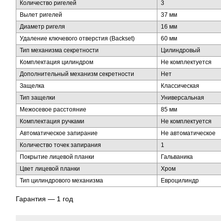
Количество ригелей
3
Вылет ригелей
37 мм
Диаметр ригеля
16 мм
Удаление ключевого отверстия (Backset)
60 мм
Тип механизма секретности
Цилиндровый
Комплектация цилиндром
Не комплектуется
Дополнительный механизм секретности
Нет
Защелка
Классическая
Тип защелки
Универсальная
Межосевое расстояние
85 мм
Комплектация ручками
Не комплектуется
Автоматическое запирание
Не автоматическое
Количество точек запирания
1
Покрытие лицевой планки
Гальваника
Цвет лицевой планки
Хром
Тип цилиндрового механизма
Евроцилиндр
Гарантия — 1 год