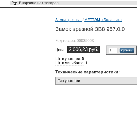
В корзине
нет товаров
Замки врезные
/
МЕТТЭМ, г.Балашиха
Замок врезной ЗВ8 957.0.0
Код товара:
00035003
2 006,23 руб.
Цена:
Шт. в упаковке: 5
Шт. в минибоксе
: 1
Технические характеристики:
Тип упаковки