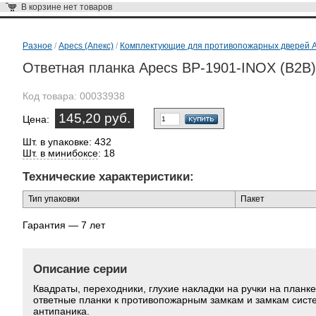
В корзине
нет товаров
Разное
/
Apecs (Апекс)
/
Комплектующие для противопожарных дверей 
Ответная планка Apecs BP-1901-INOX (B2B)
Код товара:
00033938
145,20 руб.
Цена:
Шт. в упаковке: 432
Шт. в минибоксе
: 18
Технические характеристики:
Тип упаковки
Пакет
Гарантия — 7 лет
Описание серии
Квадраты, переходники, глухие накладки на ручки на планке
ответные планки к противопожарным замкам и замкам сист
антипаника.