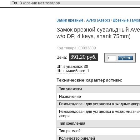
В корзине
нет товаров
Замки врезные
/
Avers (Аверс)
/
Врезные замки
Замок врезной сувальдный Aver
w/o DP, 4 keys, shank 75mm)
Код товара:
00033809
391,20 руб.
Цена:
Шт. в упаковке: 30
Шт. в минибоксе
: 1
Технические характеристики:
Тип упаковки
Назначение
Рекомендован для установки в входные двер
Рекомендован для установки в межкомнатны
двери
Тип крепления
Тип ригелей
Количество ригелей