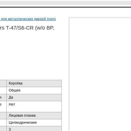
 для металлических дверей Avers
s T-47/S6-CR (w/o BP,
Коробка
Общее
и
Да
е
Нет
Лицевая планка
Цилиндрические
3