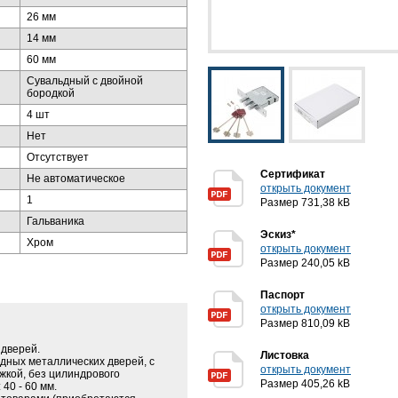
26 мм
14 мм
60 мм
Сувальдный с двойной
бородкой
4 шт
Нет
Отсутствует
Сертификат
Не автоматическое
открыть документ
1
Размер 731,38 kB
Гальваника
Эскиз*
Хром
открыть документ
Размер 240,05 kB
Паспорт
открыть документ
Размер 810,09 kB
 дверей.
Листовка
одных металлических дверей, с
открыть документ
жкой, без цилиндрового
Размер 405,26 kB
40 - 60 мм.