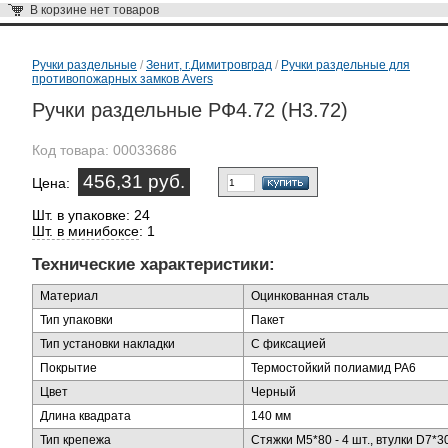
В корзине
нет товаров
Ручки раздельные
/
Зенит, г.Димитровград
/
Ручки раздельные для
противопожарных замков Avers
Ручки раздельные РФ4.72 (Н3.72)
Код товара:
00033686
456,31 руб.
Цена:
Шт. в упаковке: 24
Шт. в минибоксе
: 1
Технические характеристики:
Материал
Оцинкованная сталь
Тип упаковки
Пакет
Тип установки накладки
С фиксацией
Покрытие
Термостойкий полиамид РА6
Цвет
Черный
Длина квадрата
140 мм
Тип крепежа
Стяжки М5*80 - 4 шт., втулки D7*3