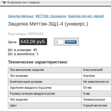
В корзине
нет товаров
Защелки дверные
/
МЕТТЭМ, г.Балашиха
/
Защёлки для мет. дверей
Защелка Меттэм-ЗЩ1-4 (универс.)
Код товара:
00032461
643,08 руб.
Цена:
Шт. в упаковке: 45
Шт. в минибоксе
: 1
Технические характеристики:
Тип механизма защелки
Классический
Тип упаковки
Коробка
Комплектация ручками
Не комплектуется
Удаление квадрата под ручку
55 мм
Размер сечения квадрата ручки
8 мм
Тип защелки
Универсальная
Цвет
Серый металлик