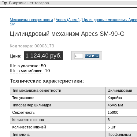
В корзине
нет товаров
Механизмы секретности
/
Apecs (Апекс)
/
Цилиндровые механизмы Apec
SM
Цилиндровый механизм Apecs SM-90-G
Код товара:
00003173
1 124,40 руб.
Цена:
Шт. в упаковке: 50
Шт. в минибоксе
: 10
Технические характеристики:
Тип механизма секретности
Цилиндровый
Тип упаковки
Коробка
Типоразмер цилиндра
45/45 мм
Секретность
15000
Количество пинов
6
Количество ключей
5 шт
Тип ключа
Профильный