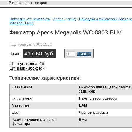
В корзине
нет товаров
Накладки, wc-комплекты
/
Apecs (Апекс)
/
Накладки и фиксаторы Apecs к
Megapolis (08)
Фиксатор Apecs Megapolis WC-0803-BLM
Код товара:
00031550
417,60 руб.
Цена:
Шт. в упаковке: 48
Шт. в минибоксе
: 4
Технические характеристики:
Назначение
Фиксатор для защелок, замков,
задвижек
Тип упаковки
Пакет с европодвесом
Материал
ЦАМ
Цвет
Черный матовый
Размер сечения квадрата
6 мм
фиксатора