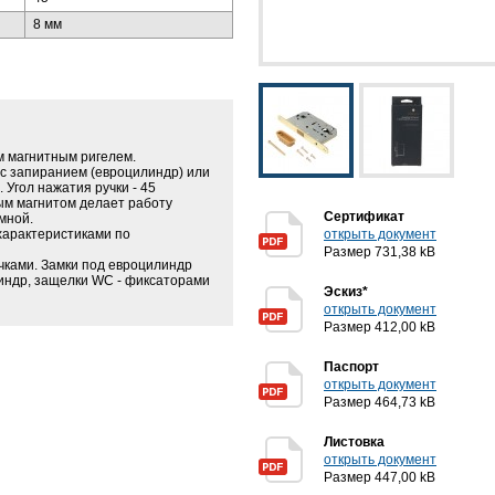
8 мм
м магнитным ригелем.
с запиранием (евроцилиндр) или
 Угол нажатия ручки - 45
ым магнитом делает работу
Сертификат
мной.
характеристиками по
открыть документ
Размер 731,38 kB
чками. Замки под евроцилиндр
линдр, защелки WC - фиксаторами
Эскиз*
открыть документ
Размер 412,00 kB
Паспорт
открыть документ
Размер 464,73 kB
Листовка
открыть документ
Размер 447,00 kB