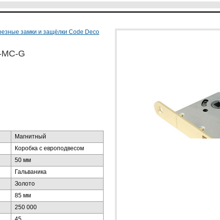
резные замки и защёлки Code Deco
0-MC-G
Магнитный
Коробка с европодвесом
50 мм
Гальваника
Золото
85 мм
250 000
45