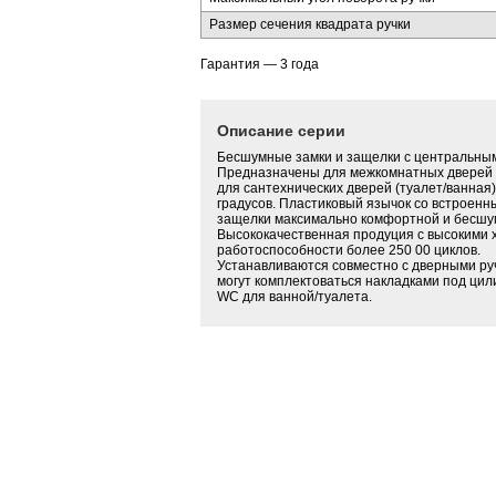
Размер сечения квадрата ручки
Гарантия — 3 года
Описание серии
Бесшумные замки и защелки с центральны
Предназначены для межкомнатных дверей 
для сантехнических дверей (туалет/ванная).
градусов. Пластиковый язычок со встроенн
защелки максимально комфортной и бесшу
Высококачественная продуция с высокими 
работоспособности более 250 00 циклов.
Устанавливаются совместно с дверными ру
могут комплектоваться накладками под ци
WC для ванной/туалета.