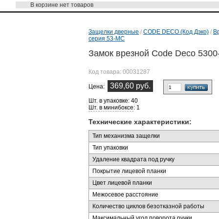
В корзине
нет товаров
Защелки дверные
/
CODE DECO (Код Дэко)
/
В
серия 53-MC
Замок врезной Code Deco 530
Код товара:
00031287
369,60 руб.
Цена:
Шт. в упаковке: 40
Шт. в минибоксе
: 1
Технические характеристики:
Тип механизма защелки
Тип упаковки
Удаление квадрата под ручку
Покрытие лицевой планки
Цвет лицевой планки
Межосевое расстояние
Количество циклов безотказной работы
Максимальный угол поворота ручки