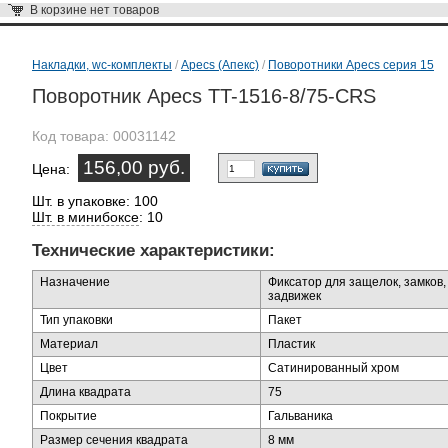
В корзине
нет товаров
Накладки, wc-комплекты
/
Apecs (Апекс)
/
Поворотники Apecs серия 15
Поворотник Apecs TT-1516-8/75-CRS
Код товара:
00031142
156,00 руб.
Цена:
Шт. в упаковке: 100
Шт. в минибоксе
: 10
Технические характеристики:
Назначение
Фиксатор для защелок, замков,
задвижек
Тип упаковки
Пакет
Материал
Пластик
Цвет
Сатинированный хром
Длина квадрата
75
Покрытие
Гальваника
Размер сечения квадрата
8 мм