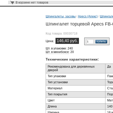
В корзине
нет товаров
Шпингалеты, засовы
/
Apecs (Апекс)
/
Шпингале
Шпингалет торцевой Apecs FB
Код товара:
00030718
146,40 руб.
Цена:
Шт. в упаковке: 240
Шт. в минибоксе
: 20
Технические характеристики:
Рекомендована для деревянных
Да
дверей
Тип упаковки
Пак
Тип установки
Тор
Материал
Ста
Тип покрытия
Пор
Цвет
Мат
Длина
140
Ширина
16 