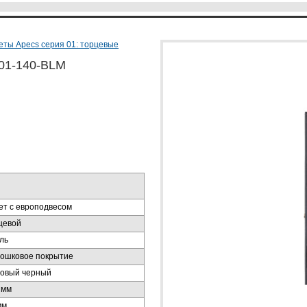
ты Apecs серия 01: торцевые
-01-140-BLM
ет с европодвесом
цевой
ль
ошковое покрытие
овый черный
 мм
мм