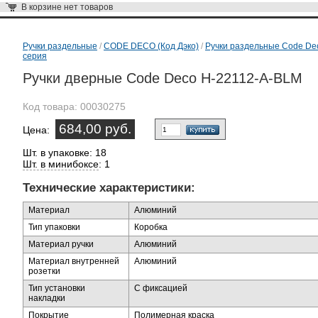
В корзине
нет товаров
Ручки раздельные
/
CODE DECO (Код Дэко)
/
Ручки раздельные Code De
серия
Ручки дверные Code Deco H-22112-A-BLM
Код товара:
00030275
684,00 руб.
Цена:
Шт. в упаковке: 18
Шт. в минибоксе
: 1
Технические характеристики:
Материал
Алюминий
Тип упаковки
Коробка
Материал ручки
Алюминий
Материал внутренней
Алюминий
розетки
Тип установки
С фиксацией
накладки
Покрытие
Полимерная краска