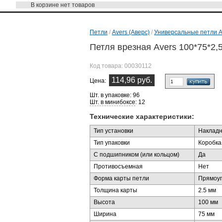
В корзине
нет товаров
Петли
/
Avers (Аверс)
/
Универсальные петли A
Петля врезная Avers 100*75*2,
Код товара:
00030112
114,96 руб.
Цена:
Шт. в упаковке: 96
Шт. в минибоксе
: 12
Технические характеристики:
Тип установки
Накладна
Тип упаковки
Коробка
С подшипником (или кольцом)
Да
Противосъемная
Нет
Форма карты петли
Прямоуг
Толщина карты
2.5 мм
Высота
100 мм
Ширина
75 мм