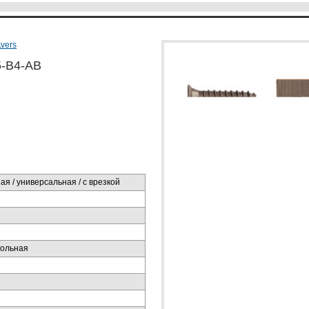
vers
5-B4-AB
я / универсальная / с врезкой
ольная