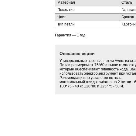
Материал
Сталь
Покрытие
Гальван
Цвет
Бронза
Тип петли
Карточн
Гарантия — 1 год
Описание серии
Универсальные врезные петли Avers из ста
Петли размером от 75*60 и выше комплект
которые обеспечивают плавность хода. За
использовать электроинструмент при устан
Рекомендации по установке петель:
максимальный вес двери/окна на 2 петли - 60*
100*75 - 40 кг, 120*80 и 125*75 - 50 кг.