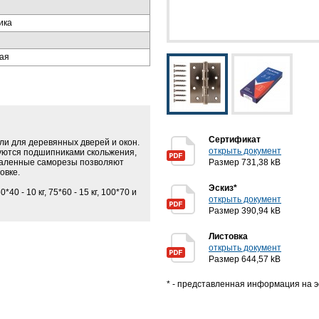
ика
ая
Сертификат
ли для деревянных дверей и окон.
открыть документ
уются подшипниками скольжения,
каленные саморезы позволяют
Размер 731,38 kB
овке.
Эскиз*
40 - 10 кг, 75*60 - 15 кг, 100*70 и
открыть документ
Размер 390,94 kB
Листовка
открыть документ
Размер 644,57 kB
* - представленная информация на э