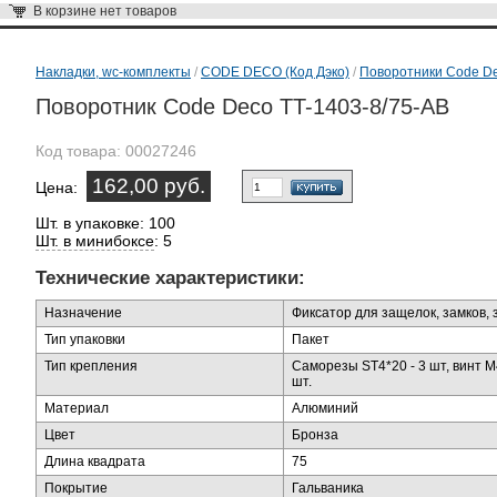
В корзине
нет товаров
Накладки, wc-комплекты
/
CODE DECO (Код Дэко)
/
Поворотники Code De
Поворотник Code Deco TT-1403-8/75-AB
Код товара:
00027246
162,00 руб.
Цена:
Шт. в упаковке: 100
Шт. в минибоксе
: 5
Технические характеристики:
Назначение
Фиксатор для защелок, замков, 
Тип упаковки
Пакет
Тип крепления
Саморезы ST4*20 - 3 шт, винт M
шт.
Материал
Алюминий
Цвет
Бронза
Длина квадрата
75
Покрытие
Гальваника