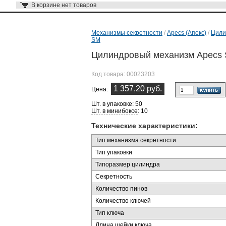
В корзине
нет товаров
Механизмы секретности
/
Apecs (Апекс)
/
Цили
SM
Цилиндровый механизм Apecs 
Код товара:
00023203
1 357,20 руб.
Цена:
Шт. в упаковке: 50
Шт. в минибоксе
: 10
Технические характеристики:
Тип механизма секретности
Тип упаковки
Типоразмер цилиндра
Секретность
Количество пинов
Количество ключей
Тип ключа
Длина шейки ключа