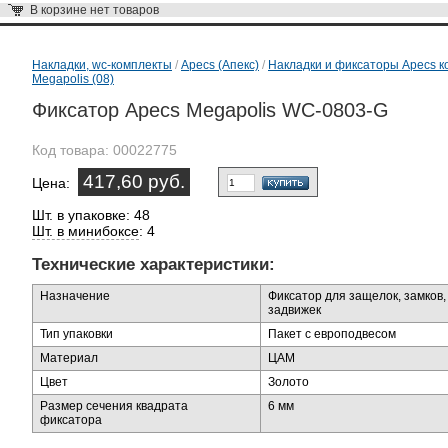
В корзине
нет товаров
Накладки, wc-комплекты
/
Apecs (Апекс)
/
Накладки и фиксаторы Apecs к
Megapolis (08)
Фиксатор Apecs Megapolis WC-0803-G
Код товара:
00022775
417,60 руб.
Цена:
Шт. в упаковке: 48
Шт. в минибоксе
: 4
Технические характеристики:
Назначение
Фиксатор для защелок, замков,
задвижек
Тип упаковки
Пакет с европодвесом
Материал
ЦАМ
Цвет
Золото
Размер сечения квадрата
6 мм
фиксатора