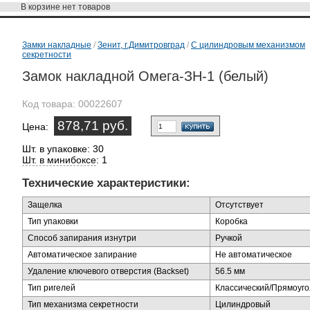
В корзине
нет товаров
Замки накладные
/
Зенит, г.Димитровград
/
С цилиндровым механизмом
секретности
Замок накладной Омега-ЗН-1 (белый)
Код товара:
00022607
878,71 руб.
Цена:
Шт. в упаковке: 30
Шт. в минибоксе
: 1
Технические характеристики:
Защелка
Отсутствует
Тип упаковки
Коробка
Способ запирания изнутри
Ручкой
Автоматическое запирание
Не автоматическое
Удаление ключевого отверстия (Backset)
56.5 мм
Тип ригелей
Классический/Прямоуг
Тип механизма секретности
Цилиндровый