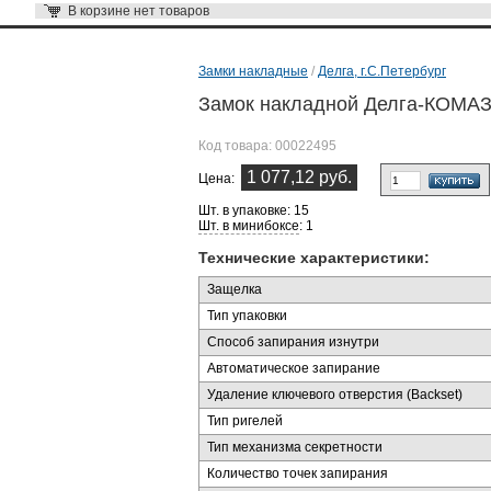
В корзине
нет товаров
Замки накладные
/
Делга, г.С.Петербург
Замок накладной Делга-КОМАЗ-
Код товара:
00022495
1 077,12 руб.
Цена:
Шт. в упаковке: 15
Шт. в минибоксе
: 1
Технические характеристики:
Защелка
Тип упаковки
Способ запирания изнутри
Автоматическое запирание
Удаление ключевого отверстия (Backset)
Тип ригелей
Тип механизма секретности
Количество точек запирания