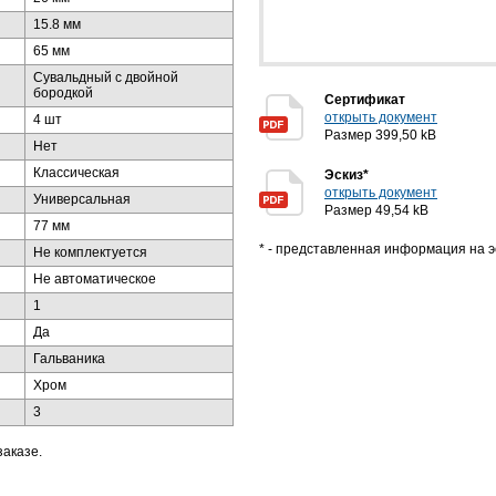
15.8 мм
65 мм
Сувальдный с двойной
бородкой
Сертификат
открыть документ
4 шт
Размер 399,50 kB
Нет
Классическая
Эскиз*
открыть документ
Универсальная
Размер 49,54 kB
77 мм
* - представленная информация на э
Не комплектуется
Не автоматическое
1
Да
Гальваника
Хром
3
заказе.