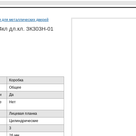
и для металлических дверей
кл дл.кл. ЗК303Н-01
Коробка
Общее
и
Да
е
Нет
Лицевая планка
Цилиндрические
3
26 мм