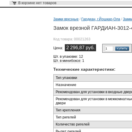
В корзине
нет товаров
Замки врезные
/
Гардиан, г.Йошкар-Ола
/
Замк
Замок врезной ГАРДИАН-3012-4
Код товара:
00021263
2 296,87 руб.
Цена:
Шт. в упаковке: 12
Шт. в минибоксе
: 1
Технические характеристики:
Тип упаковки
Назначение
Рекомендован для установки в входные двер
Рекомендован для установки в межкомнатны
двери
Тип крепления
Тип ригелей
Количество ригелей
Вылет ригелей