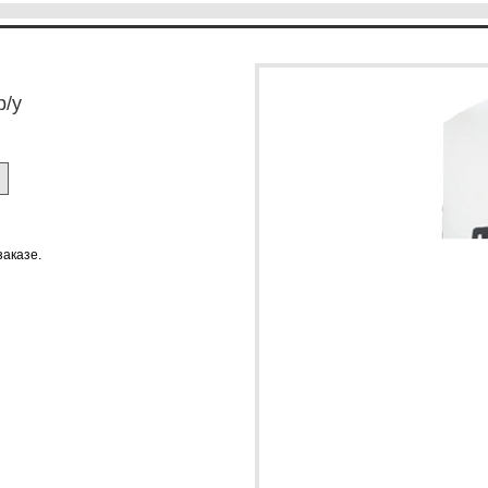
р/у
заказе.