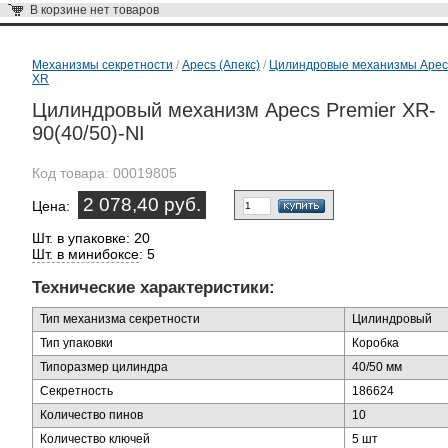
В корзине
нет товаров
Механизмы секретности
/
Apecs (Апекс)
/
Цилиндровые механизмы Apec
XR
Цилиндровый механизм Apecs Premier XR-
90(40/50)-NI
Код товара:
00019805
2 078,40 руб.
Цена:
Шт. в упаковке: 20
Шт. в минибоксе
: 5
Технические характеристики:
Тип механизма секретности
Цилиндровый
Тип упаковки
Коробка
Типоразмер цилиндра
40/50 мм
Секретность
186624
Количество пинов
10
Количество ключей
5 шт