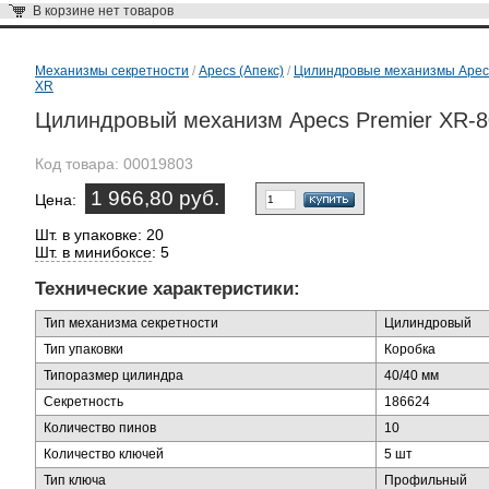
В корзине
нет товаров
Механизмы секретности
/
Apecs (Апекс)
/
Цилиндровые механизмы Apec
XR
Цилиндровый механизм Apecs Premier XR-8
Код товара:
00019803
1 966,80 руб.
Цена:
Шт. в упаковке: 20
Шт. в минибоксе
: 5
Технические характеристики:
Тип механизма секретности
Цилиндровый
Тип упаковки
Коробка
Типоразмер цилиндра
40/40 мм
Секретность
186624
Количество пинов
10
Количество ключей
5 шт
Тип ключа
Профильный