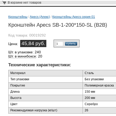
В корзине
нет товаров
Кронштейны
/
Apecs (Апекс)
/
Кронштейны Apecs серия 01
Кронштейн Apecs SB-1-200*150-SL (B2B)
Код товара:
00019292
45,84 руб.
Цена:
Шт. в упаковке: 240
Шт. в минибоксе
: 20
Технические характеристики:
Материал
Сталь
Тип упаковки
Без упаковки
Покрытие
Полимерная краска
Длина
150 мм
Высота
200 мм
Цвет
Серебро
Рекомендуемая нагрузка (кг/шт)
26