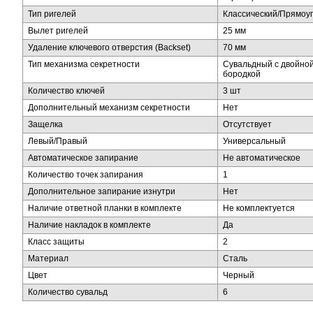
Тип ригелей
Классический/Прямоу
Вылет ригелей
25 мм
Удаление ключевого отверстия (Backset)
70 мм
Тип механизма секретности
Сувальдный с двойно
бородкой
Количество ключей
3 шт
Дополнительный механизм секретности
Нет
Защелка
Отсутствует
Левый/Правый
Универсальный
Автоматическое запирание
Не автоматическое
Количество точек запирания
1
Дополнительное запирание изнутри
Нет
Наличие ответной планки в комплекте
Не комплектуется
Наличие накладок в комплекте
Да
Класс защиты
2
Материал
Сталь
Цвет
Черный
Количество сувальд
6