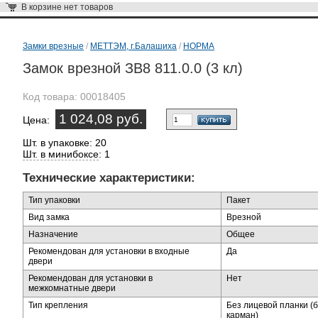
В корзине
нет товаров
Замки врезные
/
МЕТТЭМ, г.Балашиха
/
НОРМА
Замок врезной ЗВ8 811.0.0 (3 кл)
Код товара:
00018405
1 024,08 руб.
Цена:
Шт. в упаковке: 20
Шт. в минибоксе
: 1
Технические характеристики:
Тип упаковки
Пакет
Вид замка
Врезной
Назначение
Общее
Рекомендован для установки в входные
Да
двери
Рекомендован для установки в
Нет
межкомнатные двери
Тип крепления
Без лицевой планки (б
карман)