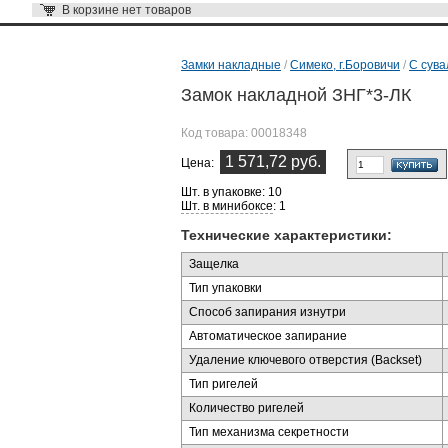
В корзине
нет товаров
Замки накладные
/
Симеко, г.Боровичи
/
С сув
Замок накладной ЗНГ*3-ЛК
Код товара:
00018348
1 571,72 руб.
Цена:
Шт. в упаковке: 10
Шт. в минибоксе
: 1
Технические характеристики:
Защелка
Тип упаковки
Способ запирания изнутри
Автоматическое запирание
Удаление ключевого отверстия (Backset)
Тип ригелей
Количество ригелей
Тип механизма секретности