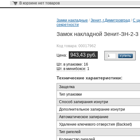
В корзине
нет товаров
Замки накладные
/
Зенит, г.Димитровград
/
С ц
секретности
Замок накладной Зенит-ЗН-2-3 
Код товара:
00017962
943,43 руб.
Цена:
Шт. в упаковке: 16
Шт. в минибоксе
: 1
Технические характеристики:
Защелка
Тип упаковки
Способ запирания изнутри
Дополнительное запирание изнутри
Автоматическое запирание
Удаление ключевого отверстия (Backset)
Тип ригелей
Количество ригелей