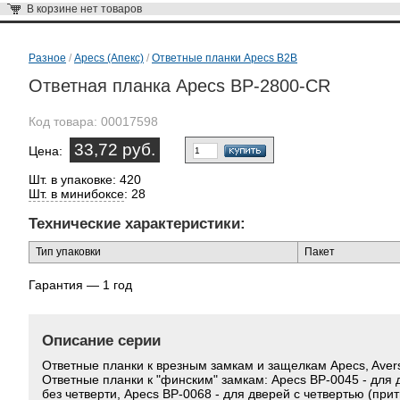
В корзине
нет товаров
Разное
/
Apecs (Апекс)
/
Ответные планки Apecs B2B
Ответная планка Apecs BP-2800-CR
Код товара:
00017598
33,72 руб.
Цена:
Шт. в упаковке: 420
Шт. в минибоксе
: 28
Технические характеристики:
Тип упаковки
Пакет
Гарантия — 1 год
Описание серии
Ответные планки к врезным замкам и защелкам Apecs, Aver
Ответные планки к "финским" замкам: Apecs BP-0045 - для 
без четверти, Apecs BP-0068 - для дверей с четвертью (при