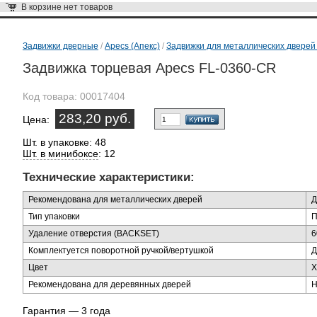
В корзине
нет товаров
Задвижки дверные
/
Apecs (Апекс)
/
Задвижки для металлических дверей
Задвижка торцевая Apecs FL-0360-CR
Код товара:
00017404
283,20 руб.
Цена:
Шт. в упаковке: 48
Шт. в минибоксе
: 12
Технические характеристики:
Рекомендована для металлических дверей
Д
Тип упаковки
П
Удаление отверстия (BACKSET)
6
Комплектуется поворотной ручкой/вертушкой
Д
Цвет
Х
Рекомендована для деревянных дверей
Н
Гарантия — 3 года