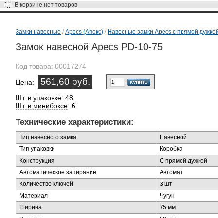
В корзине
нет товаров
Замки навесные
/
Apecs (Апекс)
/
Навесные замки Apecs с прямой дужко
Замок навесной Apecs PD-10-75
Код товара:
00017274
561,60 руб.
Цена:
Шт. в упаковке: 48
Шт. в минибоксе
: 6
Технические характеристики:
Тип навесного замка
Навесной
Тип упаковки
Коробка
Конструкция
С прямой дужкой
Автоматическое запирание
Автомат
Количество ключей
3 шт
Материал
Чугун
Ширина
75 мм