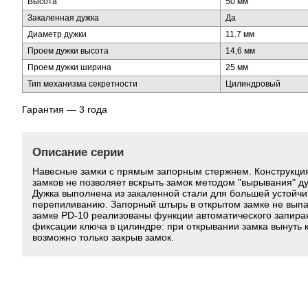
Высота
50 мм
Закаленная дужка
Да
Диаметр дужки
11.7 мм
Проем дужки высота
14,6 мм
Проем дужки ширина
25 мм
Тип механизма секретности
Цилиндровый
Гарантия — 3 года
Описание серии
Навесные замки с прямым запорным стержнем. Конструкци
замков не позволяет вскрыть замок методом "вырывания" ду
Дужка выполнена из закаленной стали для большей устойчи
перепиливанию. Запорный штырь в открытом замке не выпа
замке PD-10 реализованы функции автоматического запира
фиксации ключа в цилиндре: при открывании замка вынуть 
возможно только закрыв замок.