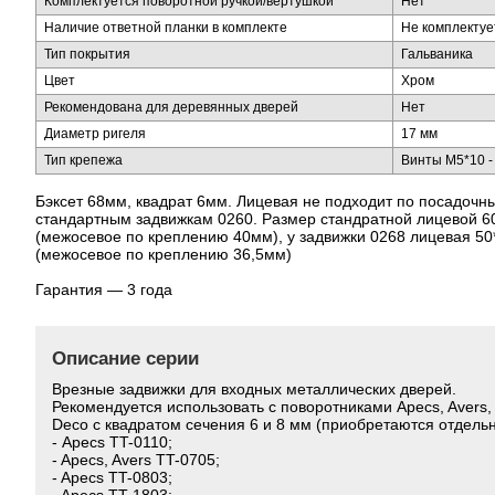
Комплектуется поворотной ручкой/вертушкой
Нет
Наличие ответной планки в комплекте
Не комплектуе
Тип покрытия
Гальваника
Цвет
Хром
Рекомендована для деревянных дверей
Нет
Диаметр ригеля
17 мм
Тип крепежа
Винты M5*10 - 
Бэксет 68мм, квадрат 6мм. Лицевая не подходит по посадочн
стандартным задвижкам 0260. Размер стандратной лицевой 
(межосевое по креплению 40мм), у задвижки 0268 лицевая 5
(межосевое по креплению 36,5мм)
Гарантия — 3 года
Описание серии
Врезные задвижки для входных металлических дверей.
Рекомендуется использовать с поворотниками Apecs, Avers,
Deco с квадратом сечения 6 и 8 мм (приобретаются отдельн
- Apecs TT-0110;
- Apecs, Avers TT-0705;
- Apecs TT-0803;