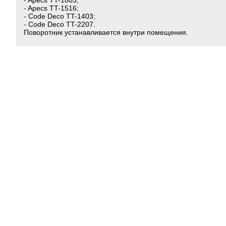
- Apecs TT-1803;
- Apecs TT-1516;
- Code Deco TT-1403;
- Code Deco TT-2207.
Поворотник устанавливается внутри помещения.