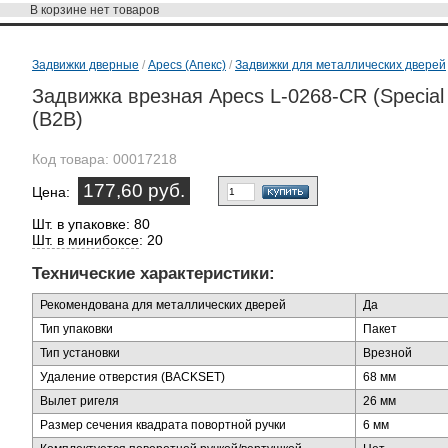
В корзине
нет товаров
Задвижки дверные
/
Apecs (Апекс)
/
Задвижки для металлических дверей
Задвижка врезная Apecs L-0268-CR (Special 
(B2B)
Код товара:
00017218
177,60 руб.
Цена:
Шт. в упаковке: 80
Шт. в минибоксе
: 20
Технические характеристики:
Рекомендована для металлических дверей
Да
Тип упаковки
Пакет
Тип установки
Врезной
Удаление отверстия (BACKSET)
68 мм
Вылет ригеля
26 мм
Размер сечения квадрата повортной ручки
6 мм