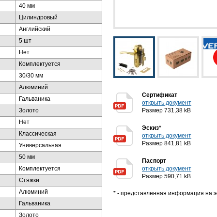
40 мм
Цилиндровый
Английский
5 шт
Нет
Комплектуется
30/30 мм
Алюминий
Сертификат
Гальваника
открыть документ
Золото
Размер 731,38 kB
Нет
Эскиз*
Классическая
открыть документ
Размер 841,81 kB
Универсальная
50 мм
Паспорт
Комплектуется
открыть документ
Размер 590,71 kB
Стяжки
Алюминий
* - представленная информация на э
Гальваника
Золото