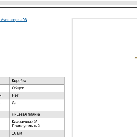
 Avers серия 08
Коробка
Общее
и
Нет
е
Да
Лицевая планка
Классический/
Прямоугольный
16 мм