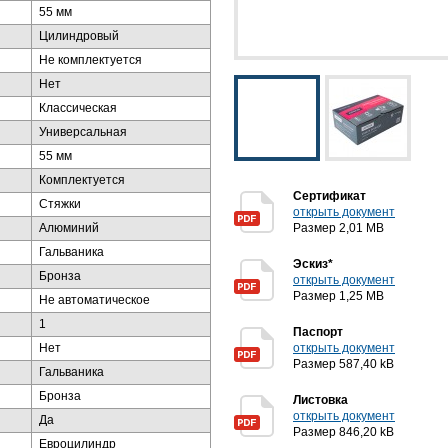
55 мм
Цилиндровый
Не комплектуется
Нет
Классическая
Универсальная
55 мм
Комплектуется
Сертификат
Стяжки
открыть документ
Алюминий
Размер 2,01 MB
Гальваника
Эскиз*
Бронза
открыть документ
Размер 1,25 MB
Не автоматическое
1
Паспорт
Нет
открыть документ
Размер 587,40 kB
Гальваника
Бронза
Листовка
открыть документ
Да
Размер 846,20 kB
Евроцилиндр