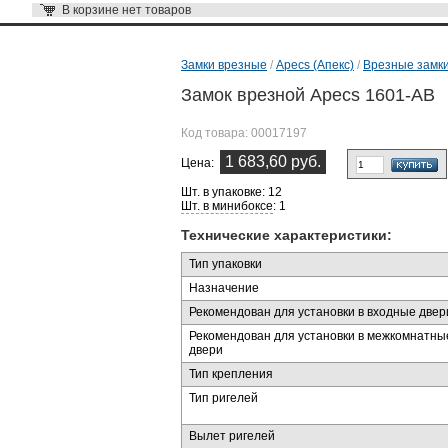
В корзине
нет товаров
Замки врезные
/
Apecs (Апекс)
/
Врезные замки
Замок врезной Apecs 1601-AB
Код товара:
00017197
1 683,60 руб.
Цена:
Шт. в упаковке: 12
Шт. в минибоксе
: 1
Технические характеристики:
Тип упаковки
Назначение
Рекомендован для установки в входные двер
Рекомендован для установки в межкомнатны
двери
Тип крепления
Тип ригелей
Вылет ригелей