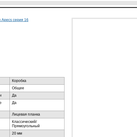
 Apecs серия 16
Коробка
Общее
и
Да
е
Да
Лицевая планка
Классический/
Прямоугольный
20 мм