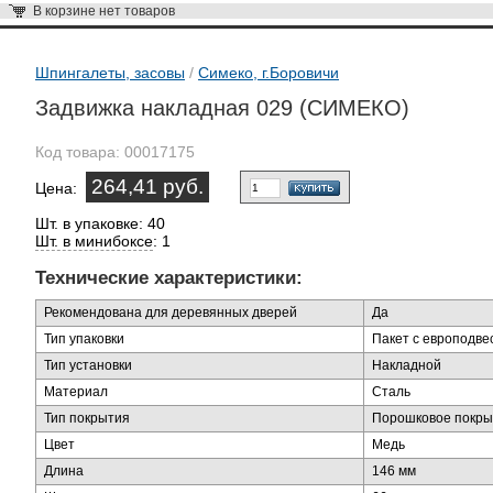
В корзине
нет товаров
Шпингалеты, засовы
/
Симеко, г.Боровичи
Задвижка накладная 029 (СИМЕКО)
Код товара:
00017175
264,41 руб.
Цена:
Шт. в упаковке: 40
Шт. в минибоксе
: 1
Технические характеристики:
Рекомендована для деревянных дверей
Да
Тип упаковки
Пакет с европодве
Тип установки
Накладной
Материал
Сталь
Тип покрытия
Порошковое покры
Цвет
Медь
Длина
146 мм