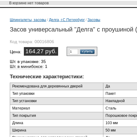
В корзине
нет товаров
Шпингалеты, засовы
/
Делга, г.С.Петербург
/
Засовы
Засов универсальный "Делга" с проушиной 
Код товара:
00016806
164,27 руб.
Цена:
Шт. в упаковке: 35
Шт. в минибоксе
: 1
Технические характеристики:
Рекомендована для деревянных дверей
Да
Тип упаковки
Пакет
Тип установки
Накладной
Материал
Сталь
Тип покрытия
Порошковое покр
Длина
103 мм
Ширина
50 мм