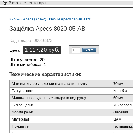
В корзине
нет товаров
Кнобы
/
Apecs (Апекс)
/
Кнобы Apecs серия 8020
Защёлка Apecs 8020-05-AB
Код товара:
00016373
1 117,20 руб.
Цена:
Шт. в упаковке: 20
Шт. в минибоксе
: 1
Технические характеристики:
Максимальное удаление квадрата под ручку
70 мм
Тип упаковки
Коробка
Минимальное удаление квадрата под ручку
60 мм
Тип защелки
Универсал
Форма ручки
Фалевая
Материал
ЦАМ
Покрытие
Гальваника