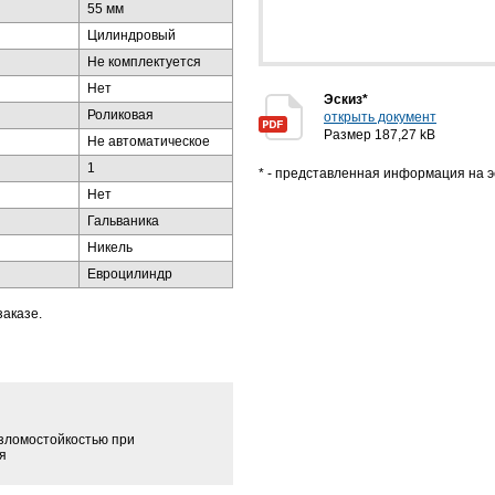
55 мм
Цилиндровый
Не комплектуется
Нет
Эскиз*
Роликовая
открыть документ
Размер 187,27 kB
Не автоматическое
1
* - представленная информация на э
Нет
Гальваника
Никель
Евроцилиндр
заказе.
зломостойкостью при
я