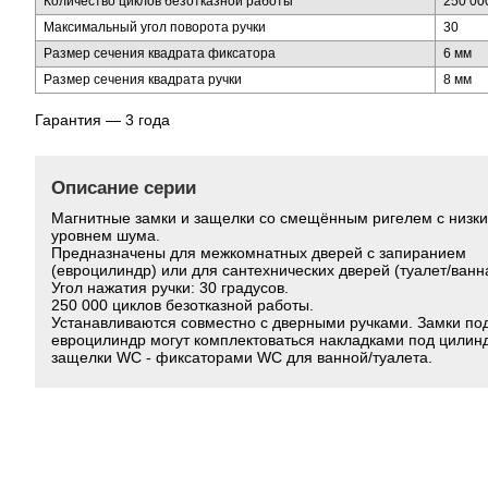
Количество циклов безотказной работы
250 00
Максимальный угол поворота ручки
30
Размер сечения квадрата фиксатора
6 мм
Размер сечения квадрата ручки
8 мм
Гарантия — 3 года
Описание серии
Магнитные замки и защелки со смещённым ригелем с низк
уровнем шума.
Предназначены для межкомнатных дверей с запиранием
(евроцилиндр) или для сантехнических дверей (туалет/ванн
Угол нажатия ручки: 30 градусов.
250 000 циклов безотказной работы.
Устанавливаются совместно с дверными ручками. Замки по
евроцилиндр могут комплектоваться накладками под цилин
защелки WC - фиксаторами WC для ванной/туалета.