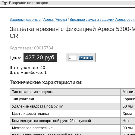
В корзине
нет товаров
Защелки дверные
/
Apecs (Апекс)
/
Врезные замки и защёлки Apecs сери
Защёлка врезная с фиксацией Apecs 5300-
CR
Код товара:
00015734
427,20 руб.
Цена:
Шт. в упаковке: 40
Шт. в минибоксе
: 1
Технические характеристики:
Тип механизма защелки
Магни
Тип упаковки
Коробк
Удаление квадрата под ручку
50 мм
Цвет лицевой планки
Хром
Комплектуется поворотной ручкой/вертушкой
Нет
Межосевое расстояние
90 мм