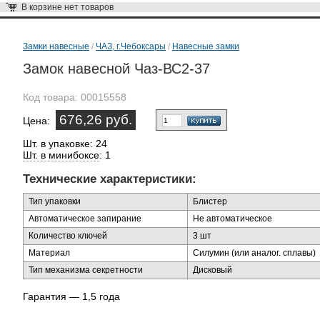
В корзине
нет товаров
Замки навесные
/
ЧАЗ, г.Чебоксары
/
Навесные замки
Замок навесной Чаз-ВС2-37
Код товара:
00015558
676,26 руб.
Цена:
Шт. в упаковке: 24
Шт. в минибоксе
: 1
Технические характеристики:
Тип упаковки
Блистер
Автоматическое запирание
Не автоматическое
Количество ключей
3 шт
Материал
Силумин (или аналог. сплавы)
Тип механизма секретности
Дисковый
Гарантия — 1,5 года